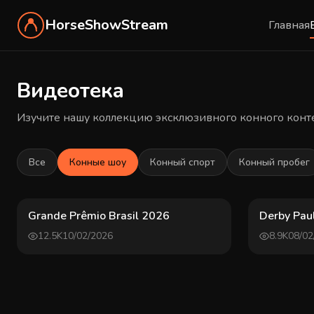
HorseShowStream
Главная
Видеотека
Изучите нашу коллекцию эксклюзивного конного конт
Все
Конные шоу
Конный спорт
Конный пробег
45 min
Grande Prêmio Brasil 2026
Derby Paul
PREMIUM
12.5K
10/02/2026
8.9K
08/02