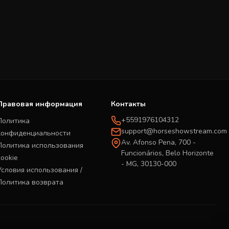
Правовая информация
Контакты
+5591976104312
Политика
support@horseshowstream.com
конфиденциальности
Av. Afonso Pena, 700 -
Политика использования
Funcionários, Belo Horizonte
cookie
- MG, 30130-000
Условия использования /
Политика возврата