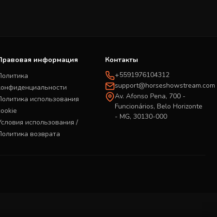
Правовая информация
Контакты
+5591976104312
Политика
support@horseshowstream.com
конфиденциальности
Av. Afonso Pena, 700 -
Политика использования
Funcionários, Belo Horizonte
cookie
- MG, 30130-000
Условия использования /
Политика возврата