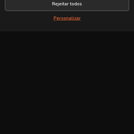
Rejeitar todos
Personalizar
HorseShowStream
Ведущая платформа эксклюзивного контента о конном
спорте. Архивные видео, документальные фильмы за
кулисами и экспертные комментарии о конных шоу, конном
спорте и многом другом.
Навигация